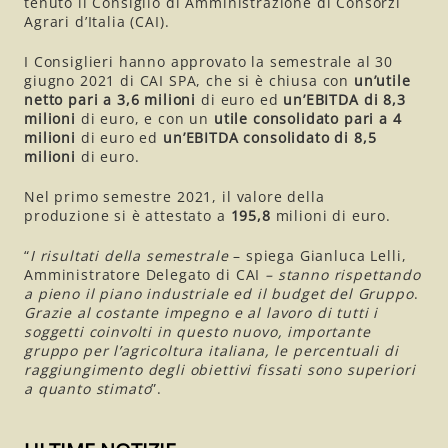
tenuto il Consiglio di Amministrazione di Consorzi
Agrari d’Italia (CAI).
I Consiglieri hanno approvato la semestrale al 30
giugno 2021 di CAI SPA, che si è chiusa con
un’utile
netto pari a 3,6 milioni
di euro ed
un’EBITDA di 8,3
milioni
di euro, e con un
utile consolidato pari a 4
milioni
di euro ed
un’EBITDA consolidato di 8,5
milioni
di euro.
Nel primo semestre 2021, il valore della
produzione si è attestato a
195,8
milioni di euro.
“
I risultati della semestrale
– spiega Gianluca Lelli,
Amministratore Delegato di CAI
–
stanno rispettando
a pieno il piano industriale ed il budget del Gruppo
.
Grazie al costante impegno e al lavoro di tutti i
soggetti coinvolti in questo nuovo, importante
gruppo per l’agricoltura italiana, le percentuali di
raggiungimento degli obiettivi fissati sono superiori
a quanto stimato
”.