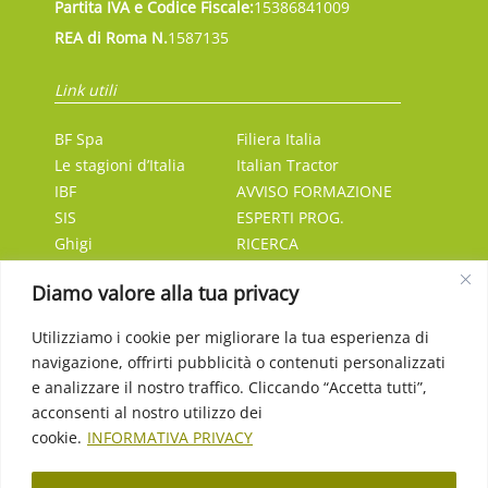
Partita IVA e Codice Fiscale:
15386841009
REA di Roma N.
1587135
Link utili
BF Spa
Filiera Italia
Le stagioni d’Italia
Italian Tractor
IBF
AVVISO FORMAZIONE
SIS
ESPERTI PROG.
Ghigi
RICERCA
Eurocap petroli
ATTO DI
Diamo valore alla tua privacy
CAI Nutrizione
APPROVAZIONE DELLA
Quality Seeds
SHORT LIST
Utilizziamo i cookie per migliorare la tua esperienza di
Matt
PNRR
navigazione, offrirti pubblicità o contenuti personalizzati
e analizzare il nostro traffico. Cliccando “Accetta tutti”,
acconsenti al nostro utilizzo dei
SEGNALAZIONI D.LGS. 24/23
cookie.
INFORMATIVA PRIVACY
CODICE ETICO DI GRUPPO
MODELLO 231